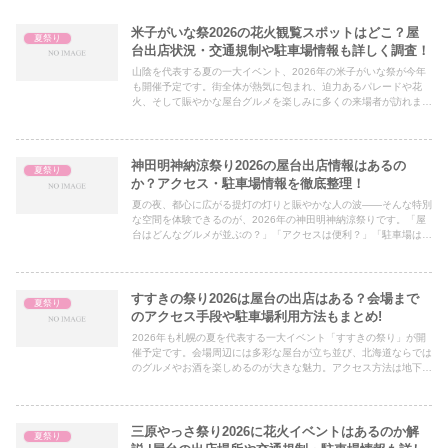
米子がいな祭2026の花火観覧スポットはどこ？屋
夏祭り
台出店状況・交通規制や駐車場情報も詳しく調査！
山陰を代表する夏の一大イベント、2026年の米子がいな祭が今年
も開催予定です。街全体が熱気に包まれ、迫力あるパレードや花
火、そして賑やかな屋台グルメを楽しみに多くの来場者が訪れま
す。「屋台はどこに出る？」「アクセスは便利？」「駐車場は確保
で...
神田明神納涼祭り2026の屋台出店情報はあるの
夏祭り
か？アクセス・駐車場情報を徹底整理！
夏の夜、都心に広がる提灯の灯りと賑やかな人の波——そんな特別
な空間を体験できるのが、2026年の神田明神納涼祭りです。「屋
台はどんなグルメが並ぶの？」「アクセスは便利？」「駐車場はあ
るの？」と気になる方も多いはず。本記事では、食フェスのよう...
すすきの祭り2026は屋台の出店はある？会場まで
夏祭り
のアクセス手段や駐車場利用方法もまとめ!
2026年も札幌の夏を代表する一大イベント「すすきの祭り」が開
催予定です。会場周辺には多彩な屋台が立ち並び、北海道ならでは
のグルメやお酒を楽しめるのが大きな魅力。アクセス方法は地下鉄
南北線すすきの駅から徒歩すぐと非常に便利で、観光客でも迷わ...
三原やっさ祭り2026に花火イベントはあるのか解
夏祭り