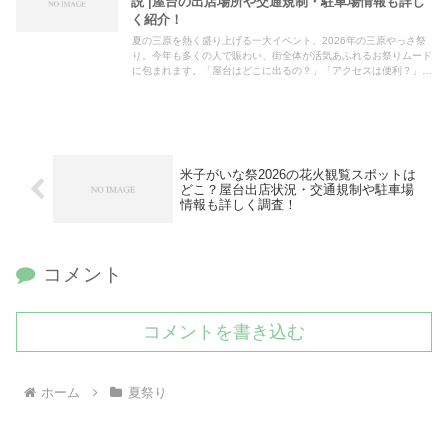
説 |屋台の出店場所や交通規制・駐車場情報も詳し
く紹介！
夏の三原を熱く盛り上げる一大イベント、2026年の三原やっさ祭
り。今年も多くの人で賑わい、街全体が活気あふれるお祭りムード
に包まれます。「屋台はどこに出るの？」「アクセスは便利？」
「駐車場は確保できる？」と気になる方も多いのではないでしょ
う...
米子がいな祭2026の花火観覧スポットは
どこ？屋台出店状況・交通規制や駐車場
情報も詳しく調査！
コメント
コメントを書き込む
ホーム
夏祭り