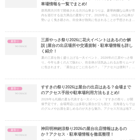
車場情報を一覧でまとめ!
群馬県渋川市で開催される渋川山車まつりは、豪華絢爛な山車が市
内を巡行する迫力満点の夏祭りです。2026年も、19台もの山車が
勢いよく曳き廻され、街全体が熱気に包まれることが予想されま
す。「屋台はどこに出る？」「アクセスはどう行けばいい？」「...
三原やっさ祭り2026に花火イベントはあるのか解
夏祭り
説 |屋台の出店場所や交通規制・駐車場情報も詳し
く紹介！
夏の三原を熱く盛り上げる一大イベント、2026年の三原やっさ祭
り。今年も多くの人で賑わい、街全体が活気あふれるお祭りムード
に包まれます。「屋台はどこに出るの？」「アクセスは便利？」
「駐車場は確保できる？」と気になる方も多いのではないでしょ
う...
すすきの祭り2026は屋台の出店はある？会場まで
夏祭り
のアクセス手段や駐車場利用方法もまとめ!
2026年も札幌の夏を代表する一大イベント「すすきの祭り」が開
催予定です。会場周辺には多彩な屋台が立ち並び、北海道ならでは
のグルメやお酒を楽しめるのが大きな魅力。アクセス方法は地下鉄
南北線すすきの駅から徒歩すぐと非常に便利で、観光客でも迷わ...
神田明神納涼祭り2026の屋台出店情報はあるの
夏祭り
か？アクセス・駐車場情報を徹底整理！