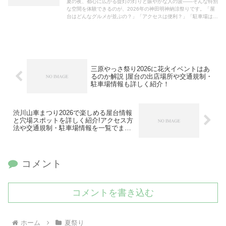
夏の夜、都心に広がる提灯の灯りと賑やかな人の波——そんな特別
な空間を体験できるのが、2026年の神田明神納涼祭りです。「屋
台はどんなグルメが並ぶの？」「アクセスは便利？」「駐車場はあ
るの？」と気になる方も多いはず。本記事では、食フェスのよう...
三原やっさ祭り2026に花火イベントはあ
るのか解説 |屋台の出店場所や交通規制・
駐車場情報も詳しく紹介！
渋川山車まつり2026で楽しめる屋台情報
と穴場スポットを詳しく紹介!アクセス方
法や交通規制・駐車場情報を一覧でまと
め!
コメント
コメントを書き込む
ホーム
夏祭り