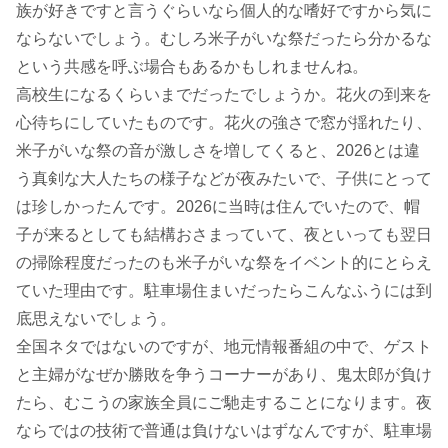
族が好きですと言うぐらいなら個人的な嗜好ですから気に
ならないでしょう。むしろ米子がいな祭だったら分かるな
という共感を呼ぶ場合もあるかもしれませんね。
高校生になるくらいまでだったでしょうか。花火の到来を
心待ちにしていたものです。花火の強さで窓が揺れたり、
米子がいな祭の音が激しさを増してくると、2026とは違
う真剣な大人たちの様子などが夜みたいで、子供にとって
は珍しかったんです。2026に当時は住んでいたので、帽
子が来るとしても結構おさまっていて、夜といっても翌日
の掃除程度だったのも米子がいな祭をイベント的にとらえ
ていた理由です。駐車場住まいだったらこんなふうには到
底思えないでしょう。
全国ネタではないのですが、地元情報番組の中で、ゲスト
と主婦がなぜか勝敗を争うコーナーがあり、鬼太郎が負け
たら、むこうの家族全員にご馳走することになります。夜
ならではの技術で普通は負けないはずなんですが、駐車場